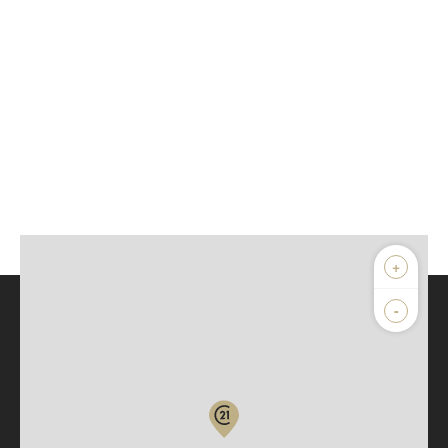
+
-
Parlons de vous, parlons biens
Votre compte :