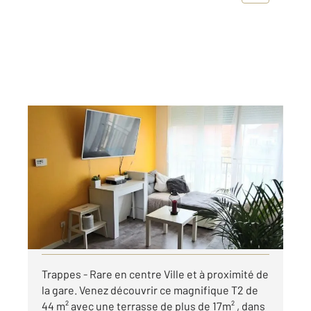
TRAPPES 78
2
44,49 m
, 2 pièces
Ref : 5546
Appartement T2 à louer
895 €
par mois charges comprises
Visiter le site dédié
Trappes - Rare en centre Ville et à proximité de
la gare. Venez découvrir ce magnifique T2 de
44 m² avec une terrasse de plus de 17m² , dans