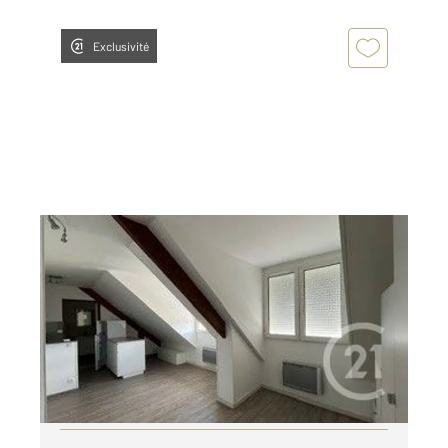
Exclusivité
TRAPPES 78
2
23,45 m
, 1 pièce
Ref : 5358
Appartement F1 à louer
700 €
par mois charges comprises
Visiter le site dédié