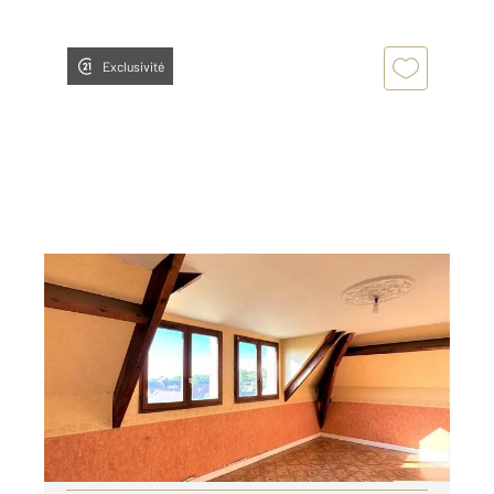
Exclusivité
ISSOU 78
2
50,66 m
, 3 pièces
Ref : 5472
Appartement F3 à louer
820 €
par mois charges comprises
Visiter le site dédié