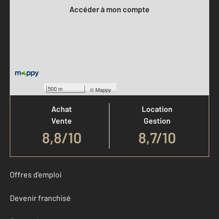
Accéder à mon compte
Votre agence est notée
500 m
©
Mappy
Achat
Location
Vente
Gestion
8,8
/
10
8,7/10
Offres d'emploi
Devenir franchisé