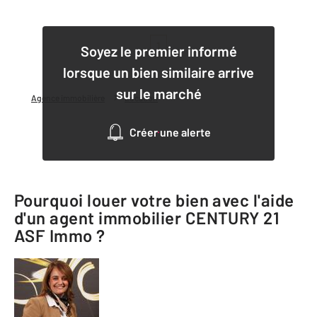
1
Soyez le premier informé
lorsque un bien similaire arrive
sur le marché
Agence immobilière
Location
Créer une alerte
Pourquoi louer votre bien avec l'aide
d'un agent immobilier
CENTURY 21
ASF Immo
?