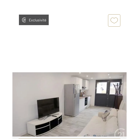
Exclusivité
TRAPPES 78
2
26,19 m
, 1 pièce
Ref : 5539
Appartement Studio à louer
750 €
par mois charges comprises
Visiter le site dédié