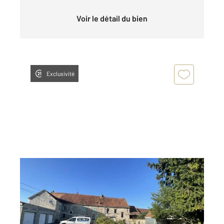
Voir le détail du bien
Exclusivité
BUSSIERES 77
2
33,88 m
, 2 pièces
Ref : 5398
Appartement F2 à louer