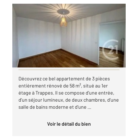
TRAPPES 78
2
57,60 m
, 3 pièces
Ref : 5351
Appartement F3 à louer
950 €
par mois charges comprises
Visiter le site dédié
Découvrez ce bel appartement de 3 pièces
entièrement rénové de 58 m², situé au 1er
étage à Trappes. Il se compose d'une entrée,
d'un séjour lumineux, de deux chambres, d'une
salle de bains moderne et d'une ...
Voir le détail du bien