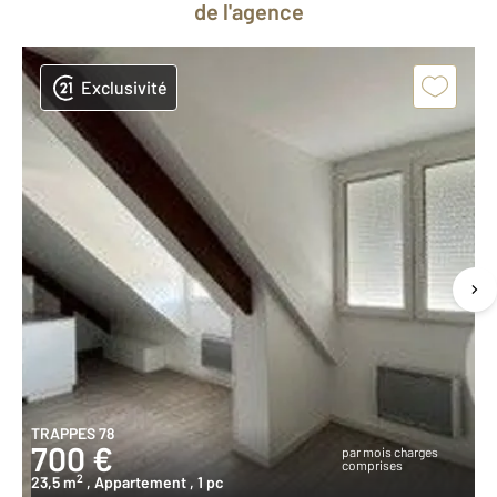
de l'agence
Exclusivité
TRAPPES 78
700 €
par mois charges
comprises
2
23,5 m
, Appartement
, 1 pc