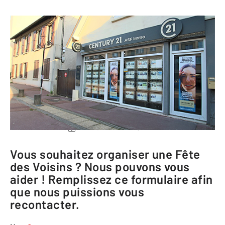
CENTURY 21 ASF Immo
67 bis avenue Paul Vaillant-Couturier
78190 TRAPPES
Me rendre à l'agence
Téléphoner à l'agence
Vous souhaitez organiser une Fête
des Voisins ? Nous pouvons vous
aider ! Remplissez ce formulaire afin
que nous puissions vous
recontacter.