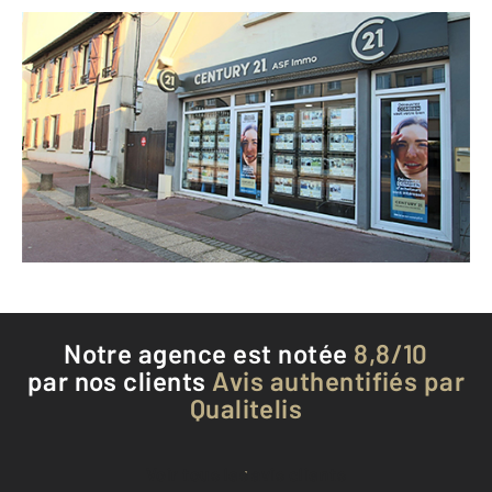
CENTURY 21 ASF Immo
67 bis avenue Paul Vaillant-Couturier
TRAPPES - 78190
Envoyer un message
Téléphoner à l'agence
Notre agence est notée
8,8/10
par nos clients
Avis authentifiés par
Qualitelis
Voir tous les avis clients