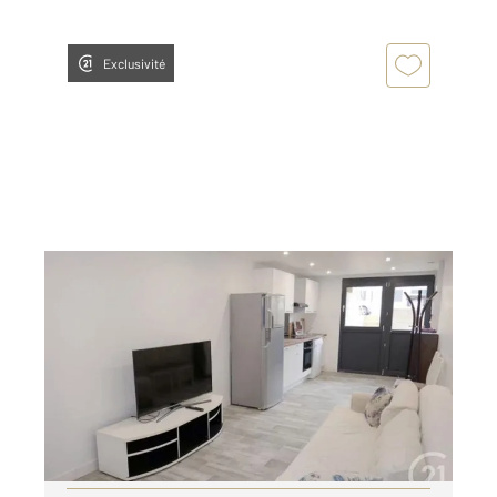
Exclusivité
TRAPPES 78
2
26,19 m
, 1 pièce
Ref : 5539
Appartement Studio à louer
750 €
par mois charges comprises
Visiter le site dédié