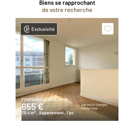
Biens se rapprochant
de votre recherche
Exclusivité
FONTENAY LE FLEURY 78
655 €
par mois charges
comprises
2
28,4 m
, Appartement
, 1 pc